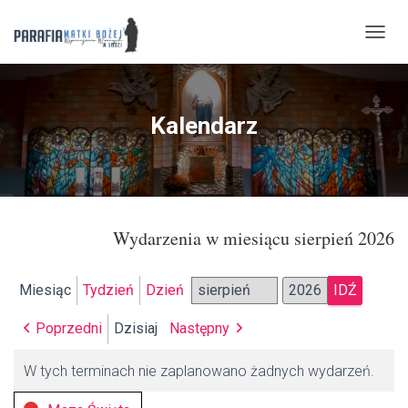
P
R
Z
E
Ł
Kalendarz
Ą
C
Z
N
A
W
Wydarzenia w miesiącu sierpień 2026
I
G
A
C
Miesiąc
Tydzień
Dzień
Miesiąc
Rok
J
Ę
Poprzedni
Dzisiaj
Następny
W tych terminach nie zaplanowano żadnych wydarzeń.
Kategorie