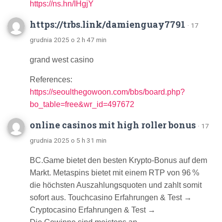
https://ns.hn/IHgjY
https://trbs.link/damienguay7791
· 17
grudnia 2025 o 2 h 47 min
grand west casino
References:
https://seoulthegowoon.com/bbs/board.php?
bo_table=free&wr_id=497672
online casinos mit high roller bonus
· 17
grudnia 2025 o 5 h 31 min
BC.Game bietet den besten Krypto-Bonus auf dem
Markt. Metaspins bietet mit einem RTP von 96 %
die höchsten Auszahlungsquoten und zahlt somit
sofort aus. Touchcasino Erfahrungen & Test →
Cryptocasino Erfahrungen & Test →