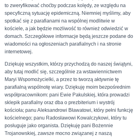
to zweryfikować choćby podczas kolędy, ze względu na
specyficzną sytuację epidemiczną. Niemniej myślimy, aby
spotkać się z parafianami na wspólnej modlitwie w
kościele, a jak będzie możliwość to również odwiedzić w
domach. Szczegółowe informacje będą jeszcze podane do
wiadomości na ogłoszeniach parafialnych i na stronie
internetowej.
Dziękuję wszystkim, którzy przychodzą do naszej świątyni,
aby tutaj modlić się, szczególnie za wstawiennictwem
Maryi Wspomożycielki, a przez to tworzą aktywnie tę
parafialną wspólnotę wiary. Dziękuję moim bezpośrednim
współpracownikom: pani Ewie Pakulskiej, która prowadzi
sklepik parafialny oraz dba o prezbiterium i wystrój
kościoła; panu Aleksandrowi Bławatowi, który pełni funkcję
kościelnego; panu Radosławowi Kowalczykowi, który tu
posługuje jako organista. Dziękuję pani Bożennie
Trojanowskiej, zawsze mocno związanej z naszą