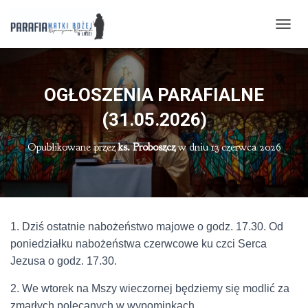
P
R
Z
E
Ł
OGŁOSZENIA PARAFIALNE
Ą
C
(31.05.2026)
Z
N
Opublikowane przez
ks. Proboszcz
w dniu
13 czerwca 2026
A
W
I
G
A
C
1. Dziś ostatnie nabożeństwo majowe o godz. 17.30. Od
J
poniedziałku nabożeństwa czerwcowe ku czci Serca
Ę
Jezusa o godz. 17.30.
2. We wtorek na Mszy wieczornej będziemy się modlić za
zmarłych polecanych w wypominkach.