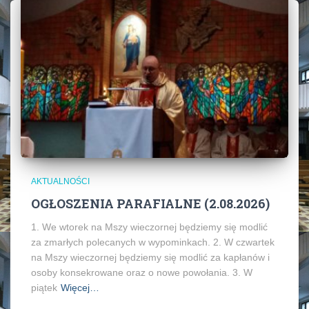
AKTUALNOŚCI
OGŁOSZENIA PARAFIALNE (2.08.2026)
1. We wtorek na Mszy wieczornej będziemy się modlić
za zmarłych polecanych w wypominkach. 2. W czwartek
na Mszy wieczornej będziemy się modlić za kapłanów i
osoby konsekrowane oraz o nowe powołania. 3. W
piątek
Więcej…