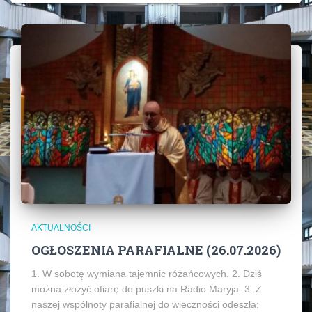
AKTUALNOŚCI
OGŁOSZENIA PARAFIALNE (26.07.2026)
1. W sobotę wymiana tajemnic różańcowych. 2. Dziś
można złożyć ofiarę do puszki na Radio Maryja. 3. Z
naszej wspólnoty parafialnej do wieczności odeszła: