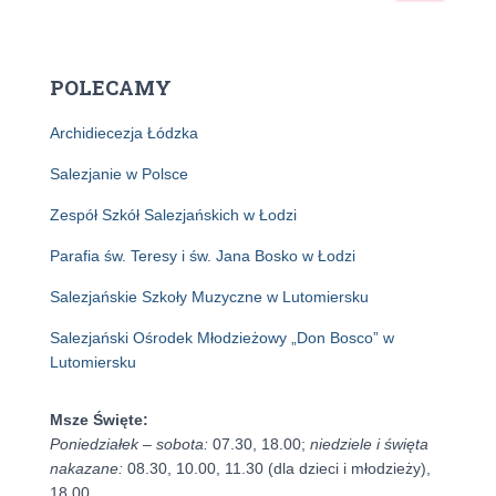
u
k
a
POLECAMY
j
:
Archidiecezja Łódzka
Salezjanie w Polsce
Zespół Szkół Salezjańskich w Łodzi
Parafia św. Teresy i św. Jana Bosko w Łodzi
Salezjańskie Szkoły Muzyczne w Lutomiersku
Salezjański Ośrodek Młodzieżowy „Don Bosco” w
Lutomiersku
Msze Święte:
Poniedziałek – sobota:
07.30, 18.00;
niedziele i święta
nakazane:
08.30, 10.00, 11.30 (dla dzieci i młodzieży),
18.00