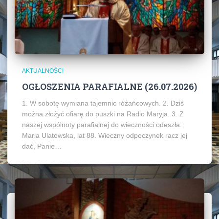
AKTUALNOŚCI
OGŁOSZENIA PARAFIALNE (26.07.2026)
1. W sobotę wymiana tajemnic różańcowych. 2. Dziś
można złożyć ofiarę do puszki na Radio Maryja. 3. Z
naszej wspólnoty parafialnej do wieczności odeszła:
Maria Ulatowska, lat 88. Wieczny odpoczynek racz jej
dać, Panie…