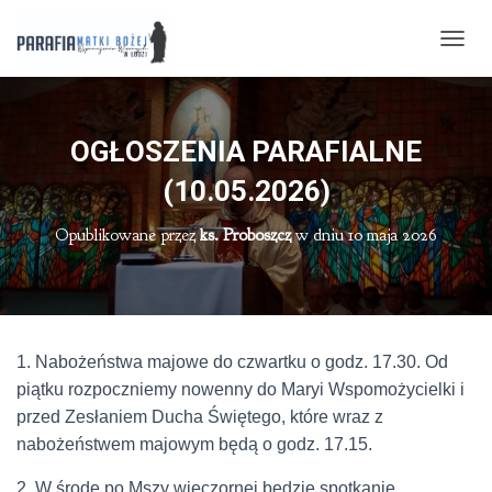
P
R
Z
E
Ł
OGŁOSZENIA PARAFIALNE
Ą
C
(10.05.2026)
Z
N
Opublikowane przez
ks. Proboszcz
w dniu
10 maja 2026
A
W
I
G
A
C
1. Nabożeństwa majowe do czwartku o godz. 17.30. Od
J
piątku rozpoczniemy nowenny do Maryi Wspomożycielki i
Ę
przed Zesłaniem Ducha Świętego, które wraz z
nabożeństwem majowym będą o godz. 17.15.
2. W środę po Mszy wieczornej będzie spotkanie