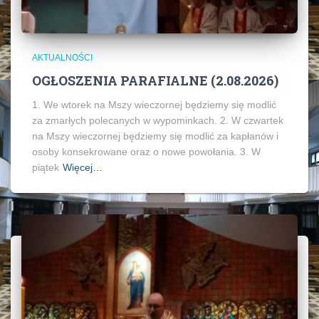
AKTUALNOŚCI
OGŁOSZENIA PARAFIALNE (2.08.2026)
1. We wtorek na Mszy wieczornej będziemy się modlić
za zmarłych polecanych w wypominkach. 2. W czwartek
na Mszy wieczornej będziemy się modlić za kapłanów i
osoby konsekrowane oraz o nowe powołania. 3. W
piątek
Więcej…