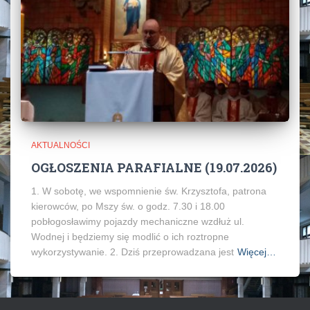
AKTUALNOŚCI
OGŁOSZENIA PARAFIALNE (19.07.2026)
1. W sobotę, we wspomnienie św. Krzysztofa, patrona
kierowców, po Mszy św. o godz. 7.30 i 18.00
pobłogosławimy pojazdy mechaniczne wzdłuż ul.
Wodnej i będziemy się modlić o ich roztropne
wykorzystywanie. 2. Dziś przeprowadzana jest
Więcej…