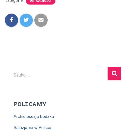
Kategorie:
AKTUALNOŚCI
S
Szukaj …
z
u
k
a
POLECAMY
j
:
Archidiecezja Łódzka
Salezjanie w Polsce