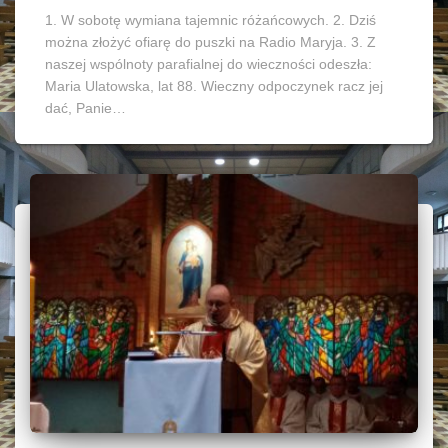
1. W sobotę wymiana tajemnic różańcowych. 2. Dziś
można złożyć ofiarę do puszki na Radio Maryja. 3. Z
naszej wspólnoty parafialnej do wieczności odeszła:
Maria Ulatowska, lat 88. Wieczny odpoczynek racz jej
dać, Panie…