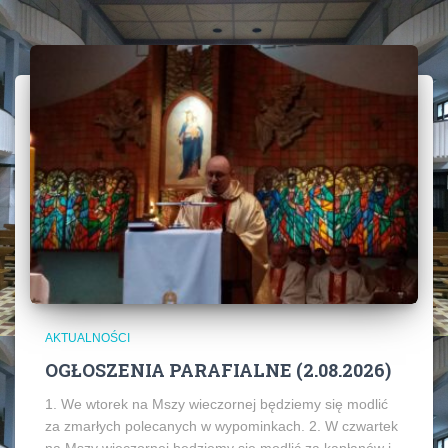
AKTUALNOŚCI
OGŁOSZENIA PARAFIALNE (2.08.2026)
1. We wtorek na Mszy wieczornej będziemy się modlić
za zmarłych polecanych w wypominkach. 2. W czwartek
na Mszy wieczornej będziemy się modlić za kapłanów i