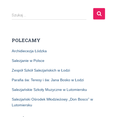
S
Szukaj …
z
u
k
a
POLECAMY
j
:
Archidiecezja Łódzka
Salezjanie w Polsce
Zespół Szkół Salezjańskich w Łodzi
Parafia św. Teresy i św. Jana Bosko w Łodzi
Salezjańskie Szkoły Muzyczne w Lutomiersku
Salezjański Ośrodek Młodzieżowy „Don Bosco” w
Lutomiersku