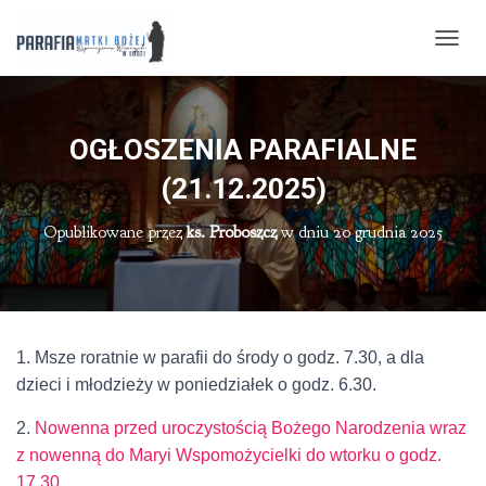
P
R
Z
E
Ł
OGŁOSZENIA PARAFIALNE
Ą
C
(21.12.2025)
Z
N
Opublikowane przez
ks. Proboszcz
w dniu
20 grudnia 2025
A
W
I
G
A
C
1. Msze roratnie w parafii do środy o godz. 7.30, a dla
J
dzieci i młodzieży w poniedziałek o godz. 6.30.
Ę
2.
Nowenna przed uroczystością Bożego Narodzenia wraz
z nowenną do Maryi Wspomożycielki do wtorku o godz.
17.30
.