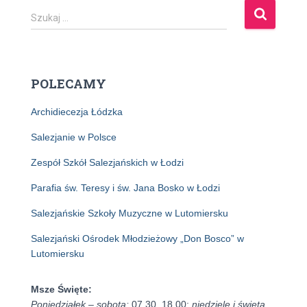
S
Szukaj …
z
u
k
a
POLECAMY
j
:
Archidiecezja Łódzka
Salezjanie w Polsce
Zespół Szkół Salezjańskich w Łodzi
Parafia św. Teresy i św. Jana Bosko w Łodzi
Salezjańskie Szkoły Muzyczne w Lutomiersku
Salezjański Ośrodek Młodzieżowy „Don Bosco” w
Lutomiersku
Msze Święte:
Poniedziałek – sobota:
07.30, 18.00;
niedziele i święta