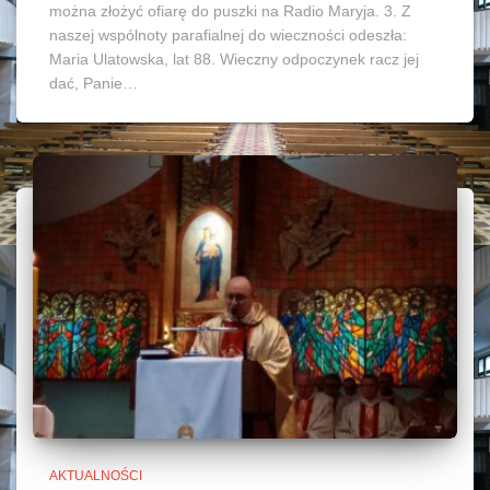
można złożyć ofiarę do puszki na Radio Maryja. 3. Z
naszej wspólnoty parafialnej do wieczności odeszła:
Maria Ulatowska, lat 88. Wieczny odpoczynek racz jej
dać, Panie…
AKTUALNOŚCI