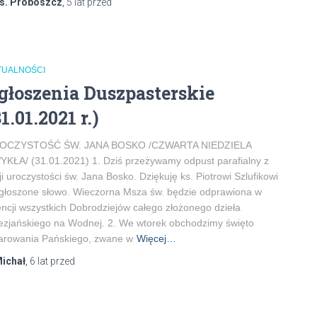
s. Proboszcz
,
5 lat
przed
TUALNOŚCI
głoszenia Duszpasterskie
31.01.2021 r.)
OCZYSTOŚĆ ŚW. JANA BOSKO /CZWARTA NIEDZIELA
KŁA/ (31.01.2021) 1. Dziś przeżywamy odpust parafialny z
ji uroczystości św. Jana Bosko. Dziękuję ks. Piotrowi Szlufikowi
głoszone słowo. Wieczorna Msza św. będzie odprawiona w
encji wszystkich Dobrodziejów całego złożonego dzieła
ezjańskiego na Wodnej. 2. We wtorek obchodzimy święto
arowania Pańskiego, zwane w
Więcej…
ichał
,
6 lat
przed