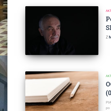
AK
P
S
Z
M
AK
O
(
PIĄ
po 