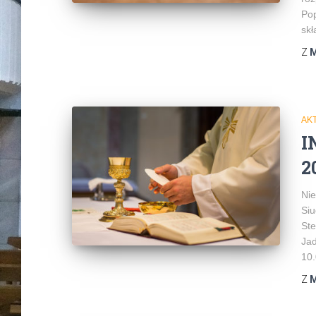
Pop
skł
Z
M
AK
I
2
Nie
Siu
Ste
Jad
10.
Z
M