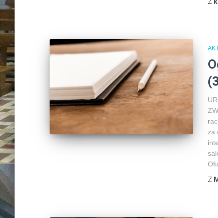
Z
k
AK
O
(
UR
ZWY
rac
za 
int
sal
Ofi
Z
M