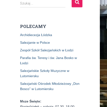
S
Szukaj …
z
u
k
a
POLECAMY
j
:
Archidiecezja Łódzka
Salezjanie w Polsce
Zespół Szkół Salezjańskich w Łodzi
Parafia św. Teresy i św. Jana Bosko w
Łodzi
Salezjańskie Szkoły Muzyczne w
Lutomiersku
Salezjański Ośrodek Młodzieżowy „Don
Bosco” w Lutomiersku
Msze Święte:
Poniedziałek – sobota:
07.30, 18.00;