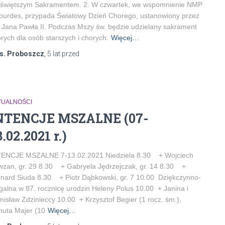
jświętszym Sakramentem. 2. W czwartek, we wspomnienie NMP
ourdes, przypada Światowy Dzień Chorego, ustanowiony przez
 Jana Pawła II. Podczas Mszy św. będzie udzielany sakrament
rych dla osób starszych i chorych.
Więcej…
s. Proboszcz
,
5 lat
przed
TUALNOŚCI
NTENCJE MSZALNE (07-
3.02.2021 r.)
TENCJE MSZALNE 7-13.02.2021 Niedziela 8.30 + Wojciech
zan, gr. 29 8.30 + Gabryela Jędrzejczak, gr. 14 8.30 +
nard Siuda 8.30 + Piotr Dąbkowski, gr. 7 10.00 Dziękczynno-
galna w 87. rocznicę urodzin Heleny Polus 10.00 + Janina i
nisław Zdzinieccy 10.00 + Krzysztof Begier (1 rocz. śm.),
uta Majer (10
Więcej…