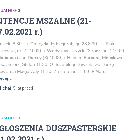
TUALNOŚCI
NTENCJE MSZALNE (21-
7.02.2021 r.)
dziela 8.30 + Gabryela Jędrzejczak, gr. 28 8.30 + Piotr
kowski, gr. 21 10.00 + Władysław Ulczycki (3 rocz. śm.) 10.00
arianna i Jan Durscy (3) 10.00 + Helena, Barbara, Mirosława
, Kazimierz, Stefan 11.30 O Boże błogosławieństwo i łaskę
owia dla Małgorzaty 11.30 Za parafian 18.00 + Marcin
ęcej…
ichał
,
5 lat
przed
TUALNOŚCI
GŁOSZENIA DUSZPASTERSKIE
21.02.2021 r.)