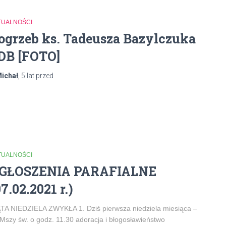
TUALNOŚCI
ogrzeb ks. Tadeusza Bazylczuka
DB [FOTO]
ichał
,
5 lat
przed
TUALNOŚCI
GŁOSZENIA PARAFIALNE
07.02.2021 r.)
TA NIEDZIELA ZWYKŁA 1. Dziś pierwsza niedziela miesiąca –
Mszy św. o godz. 11.30 adoracja i błogosławieństwo