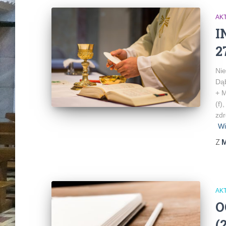
AK
I
2
Nie
Dąb
+ M
(f)
zdr
Wi
Z
M
AK
O
(