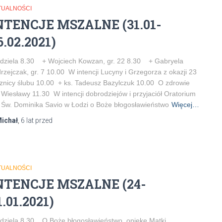
TUALNOŚCI
NTENCJE MSZALNE (31.01-
6.02.2021)
dziela 8.30 + Wojciech Kowzan, gr. 22 8.30 + Gabryela
rzejczak, gr. 7 10.00 W intencji Lucyny i Grzegorza z okazji 23
znicy ślubu 10.00 + ks. Tadeusz Bazylczuk 10.00 O zdrowie
 Wiesławy 11.30 W intencji dobrodziejów i przyjaciół Oratorium
 Św. Dominika Savio w Łodzi o Boże błogosławieństwo
Więcej…
ichał
,
6 lat
przed
TUALNOŚCI
NTENCJE MSZALNE (24-
1.01.2021)
dziela 8.30 O Boże błogosławieństwo, opiekę Matki