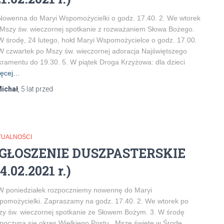
Nowenna do Maryi Wspomożycielki o godz. 17.40. 2. We wtorek
Mszy św. wieczornej spotkanie z rozważaniem Słowa Bożego.
W środę, 24 lutego, hołd Maryi Wspomożycielce o godz. 17.00.
W czwartek po Mszy św. wieczornej adoracja Najświętszego
ramentu do 19.30. 5. W piątek Droga Krzyżowa: dla dzieci
ęcej…
ichał
,
5 lat
przed
TUALNOŚCI
GŁOSZENIE DUSZPASTERSKIE
14.02.2021 r.)
W poniedziałek rozpoczniemy nowennę do Maryi
omożycielki. Zapraszamy na godz. 17.40. 2. We wtorek po
y św. wieczornej spotkanie ze Słowem Bożym. 3. W środę
poczyna się okres Wielkiego Postu. Msze święte w Środę