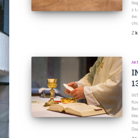
Na
z L
św.
cho
Z
k
AK
I
1
IN
Kow
Ber
bła
Sta
Dan