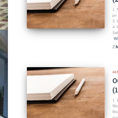
1. 
po 
3. 
4. 
Sak
Wi
Z
M
AK
O
(
1. 
Wsp
Msz
roz