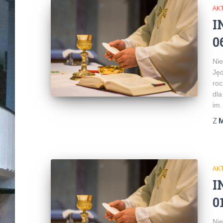
AK
I
0
Nie
Jęd
roc
dla
im.
Z
M
AK
I
0
Nie