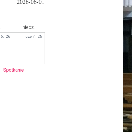
2026-06-01
sobota
niedziela
.
niedz.
6
7
 6, '26
cze 7, '26
czerwca
czerwca
2026
2026
Spotkanie